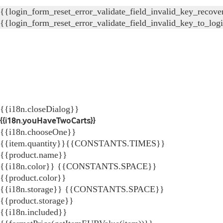
{{login_form_reset_error_validate_field_invalid_key_recove
{{login_form_reset_error_validate_field_invalid_key_to_log
{{i18n.closeDialog}}
{{i18n.youHaveTwoCarts}}
{{i18n.chooseOne}}
{{item.quantity}}{{CONSTANTS.TIMES}}
{{product.name}}
{{i18n.color}} {{CONSTANTS.SPACE}}
{{product.color}}
{{i18n.storage}} {{CONSTANTS.SPACE}}
{{product.storage}}
{{i18n.included}}