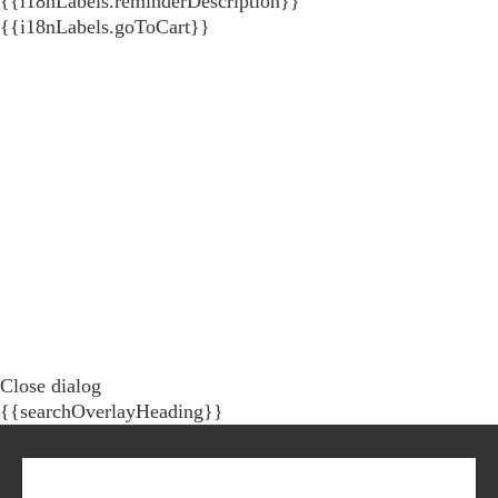
{{i18nLabels.reminderDescription}}
{{i18nLabels.goToCart}}
Close dialog
{{searchOverlayHeading}}