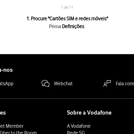
1 de 11
1. Procure "
Cartões SIM e redes móveis
"
Prima
Definições
.
s móveis
.
ndido
.
"Ligar"
para ativar ou desativar a utilização do cartão SIM.
o do cartão SIM, prima
OK
.
a-nos
 cartão SIM se este não estiver escolhido como predefinido.
so
.
atsApp
Webchat
Fala con
dida
.
ndido
.
es
Sobre a Vodafone
 terminar e voltar ao ecrã inicial.
et Member
A Vodafone
Fiber to the Room
Rede 5G