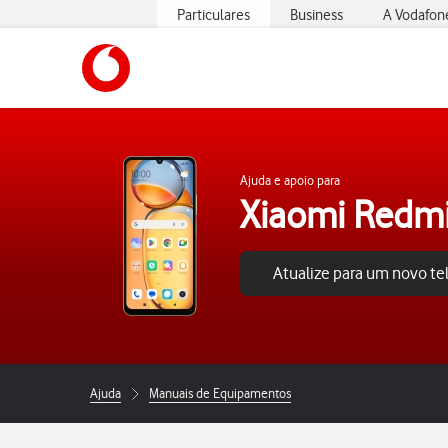
Particulares
Business
A Vodafon
https://www.vodafone.pt
Ajuda e apoio para
Xiaomi Redm
Atualize para um novo t
Ajuda
Manuais de Equipamentos