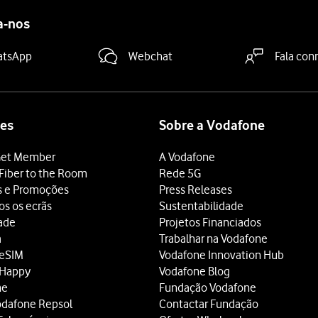
a-nos
atsApp
Webchat
Fala con
es
Sobre a Vodafone
et Member
A Vodafone
Fiber to the Room
Rede 5G
s e Promoções
Press Releases
os os ecrãs
Sustentabilidade
dade
Projetos Financiados
a
Trabalhar na Vodafone
 eSIM
Vodafone Innovation Hub
 Happy
Vodafone Blog
ne
Fundação Vodafone
odafone Repsol
Contactar Fundação