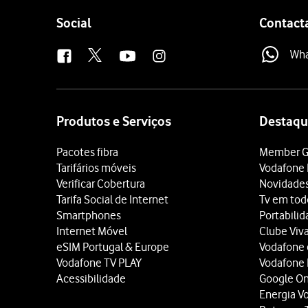
Follow
Social
Contact
us
Wh
Site
map
Produtos e Serviços
Destaqu
Pacotes fibra
Member G
Tarifários móveis
Vodafone 
Verificar Cobertura
Novidade
Tarifa Social de Internet
Tv em tod
Smartphones
Portabili
Internet Móvel
Clube Viv
eSIM Portugal & Europe
Vodafone
Vodafone TV PLAY
Vodafone
Acessibilidade
Google O
Energia V