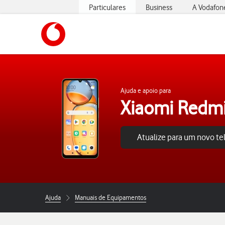
Particulares
Business
A Vodafon
https://www.vodafone.pt
Ajuda e apoio para
Xiaomi Redm
Atualize para um novo t
Ajuda
Manuais de Equipamentos