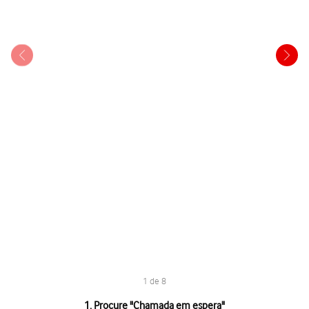
1 de 8
1 de 8
1. Procure "
Chamada em espera
"