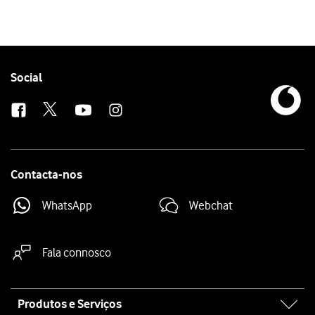
Follow
Social
us
Contacta-nos
WhatsApp
Webchat
Fala connosco
Site
Produtos e Serviços
map