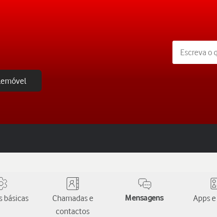
elemóvel
 básicas
Chamadas e
Mensagens
Apps e
contactos