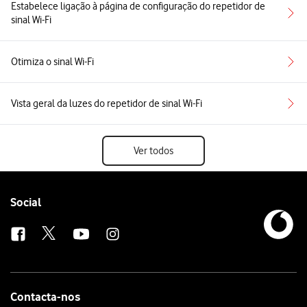
Estabelece ligação à página de configuração do repetidor de
sinal Wi-Fi
Otimiza o sinal Wi-Fi
Vista geral da luzes do repetidor de sinal Wi-Fi
Ver todos
Follow
Social
us
Contacta-nos