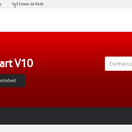
Estado da Rede
e
Condições de Oferta de Serviços
art V10
elemóvel