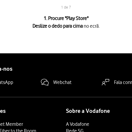
1 de 7
1. Procure "
Play Store
"
Deslize o dedo para cima
no ecrã.
no ecrã.
.
goria da app pretendida e prima
o ícone para pesquisar
.
a-nos
dicações no ecrã para instalar a app.
grátis, prima o preço para instalar a app.
atsApp
Webchat
Fala con
 terminar e voltar ao ecrã inicial.
es
Sobre a Vodafone
et Member
A Vodafone
Fiber to the Room
Rede 5G