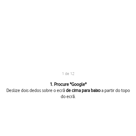
1 de 12
1 de 12
1. Procure "
Google
"
Deslize dois dedos sobre o ecrã
de cima para baixo
a partir do topo
do ecrã.
Deslize dois dedos sobre o ecrã
de cima para baixo
a partir do topo do 
Prima
o ícone de definições
.
Prima
Contas
.
Prima
Adicionar conta
.
Prima
Google
.
Se não tiver uma conta Google, prima
Criar conta
e siga as indicações 