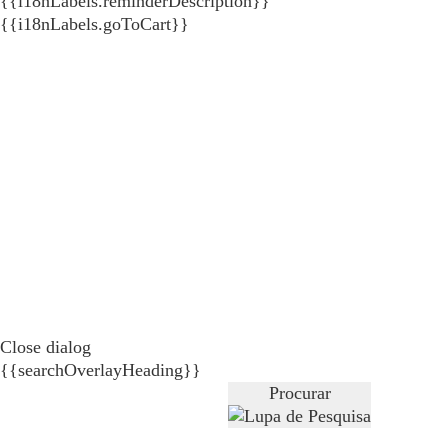
{{i18nLabels.reminderDescription}}
{{i18nLabels.goToCart}}
Close dialog
{{searchOverlayHeading}}
Procurar