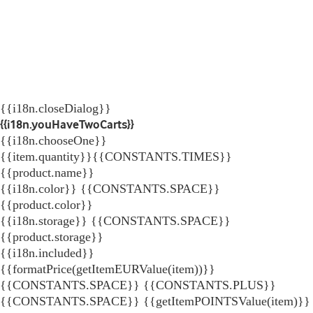
{{i18n.closeDialog}}
{{i18n.youHaveTwoCarts}}
{{i18n.chooseOne}}
{{item.quantity}}{{CONSTANTS.TIMES}}
{{product.name}}
{{i18n.color}} {{CONSTANTS.SPACE}}
{{product.color}}
{{i18n.storage}} {{CONSTANTS.SPACE}}
{{product.storage}}
{{i18n.included}}
{{formatPrice(getItemEURValue(item))}}
{{CONSTANTS.SPACE}} {{CONSTANTS.PLUS}}
{{CONSTANTS.SPACE}} {{getItemPOINTSValue(item)}}