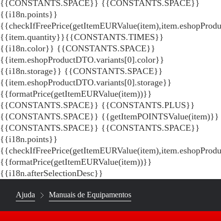
{{CONSTANTS.SPACE}}
{{CONSTANTS.SPACE}}
{{i18n.points}}
{{checkIfFreePrice(getItemEURValue(item),item.eshopProdu
{{item.quantity}}{{CONSTANTS.TIMES}}
{{i18n.color}} {{CONSTANTS.SPACE}}
{{item.eshopProductDTO.variants[0].color}}
{{i18n.storage}} {{CONSTANTS.SPACE}}
{{item.eshopProductDTO.variants[0].storage}}
{{formatPrice(getItemEURValue(item))}}
{{CONSTANTS.SPACE}} {{CONSTANTS.PLUS}}
{{CONSTANTS.SPACE}} {{getItemPOINTSValue(item)}}
{{CONSTANTS.SPACE}}
{{CONSTANTS.SPACE}}
{{i18n.points}}
{{checkIfFreePrice(getItemEURValue(item),item.eshopProd
{{formatPrice(getItemEURValue(item))}}
{{i18n.afterSelectionDesc}}
Ajuda
Manuais de Equipamentos