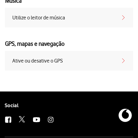
Música
Utilize o leitor de música
GPS, mapas e navegação
Ative ou desative o GPS
Follow
Social
us