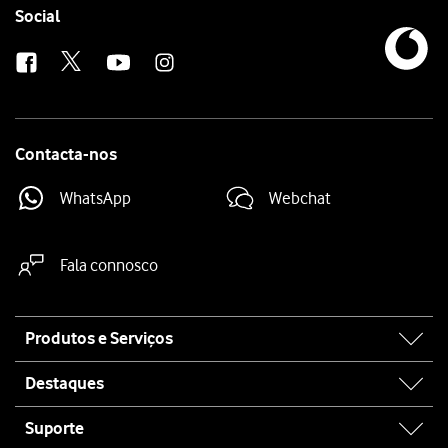
Follow
Social
us
Contacta-nos
WhatsApp
Webchat
Fala connosco
Site
Produtos e Serviços
map
Destaques
Suporte