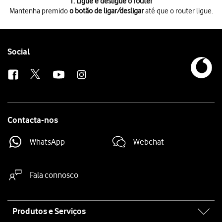
1 de 2
1. Ligue e desligue o router
Mantenha premido
o botão de ligar/desligar
até que o router ligue.
Mantenha premido
o botão de ligar/desligar
até que o router ligue.
Mantenha premido
o botão de ligar/desligar
até que o router desligue.
Follow
Social
us
Contacta-nos
WhatsApp
Webchat
Fala connosco
Site
Produtos e Serviços
map