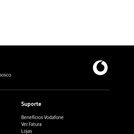
o do número do destinatário premindo a tecla “ENTER”.
nosco
Suporte
Benefícios Vodafone
Ver Fatura
Lojas