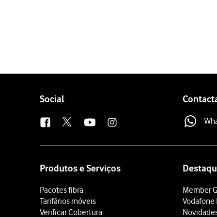
1 de 6
Clique
SMS
.
Clique
Dispositivo
.
Clique
Novo
.
Clique
o campo do destin
Clique
o campo de escrit
Follow
Social
Contact
Clique
Enviar
quando term
us
Wh
Site
map
Produtos e Serviços
Destaqu
Pacotes fibra
Member G
Tarifários móveis
Vodafone 
Verificar Cobertura
Novidade