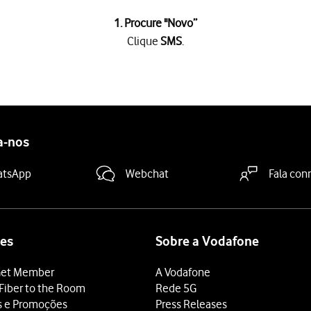
1. Procure "
Novo
”
Clique
SMS
.
atário
e introduza o número do destinatário. Termine a introduçã
a
e escreva o texto da sua mensagem curta.
a-nos
inar de escrever a mensagem curta.
atsApp
Webchat
Fala con
es
Sobre a Vodafone
et Member
A Vodafone
Fiber to the Room
Rede 5G
s e Promoções
Press Releases