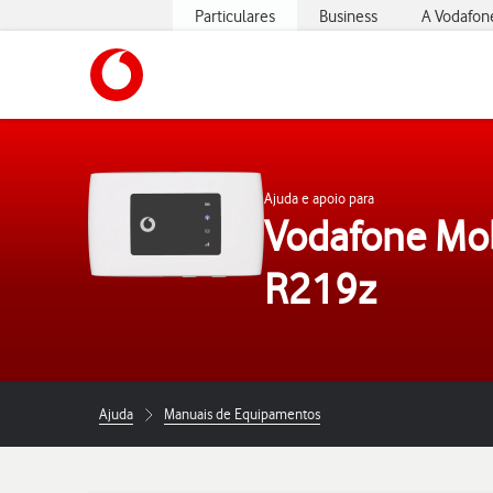
Particulares
Business
A Vodafon
https://www.vodafone.pt
Ajuda e apoio para
Vodafone Mob
R219z
Ajuda
Manuais de Equipamentos