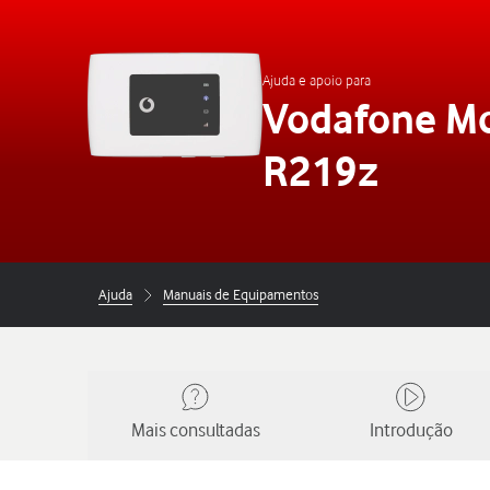
Ajuda e apoio para
Vodafone Mo
R219z
Ajuda
Manuais de Equipamentos
Mais consultadas
Introdução