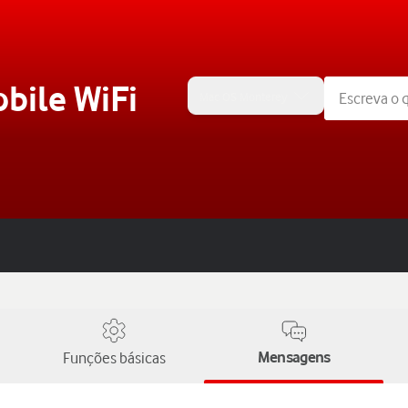
bile WiFi
Mac OS Monterey
Funções básicas
Mensagens