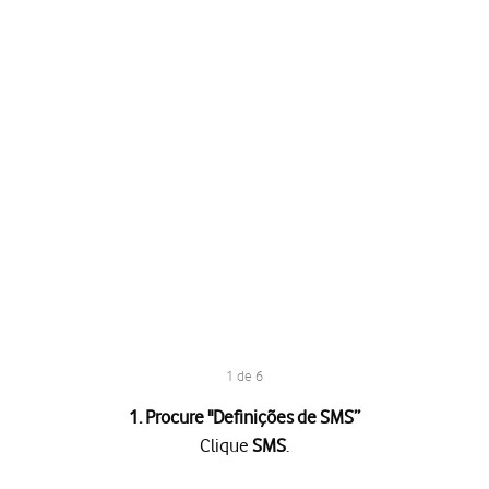
1 de 6
1. Procure "
Definições de SMS
”
Clique
SMS
.