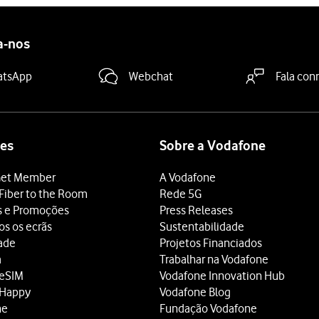
a-nos
atsApp
Webchat
Fala con
es
Sobre a Vodafone
et Member
A Vodafone
Fiber to the Room
Rede 5G
s e Promoções
Press Releases
os os ecrãs
Sustentabilidade
dade
Projetos Financiados
a
Trabalhar na Vodafone
 eSIM
Vodafone Innovation Hub
 Happy
Vodafone Blog
ne
Fundação Vodafone