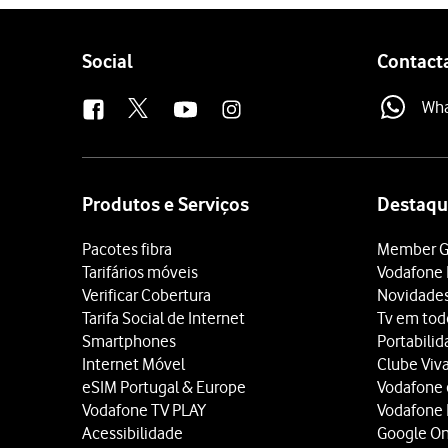
Follow
Social
Contact
us
Wh
Site
map
Produtos e Serviços
Destaqu
Pacotes fibra
Member G
Tarifários móveis
Vodafone 
Verificar Cobertura
Novidade
Tarifa Social de Internet
Tv em tod
Smartphones
Portabili
Internet Móvel
Clube Viv
eSIM Portugal & Europe
Vodafone
Vodafone TV PLAY
Vodafone
Acessibilidade
Google O