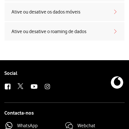
Ative ou desative os dados móveis
Ative ou desative o roaming de dados
Follow
Social
us
Contacta-nos
WhatsApp
Webchat