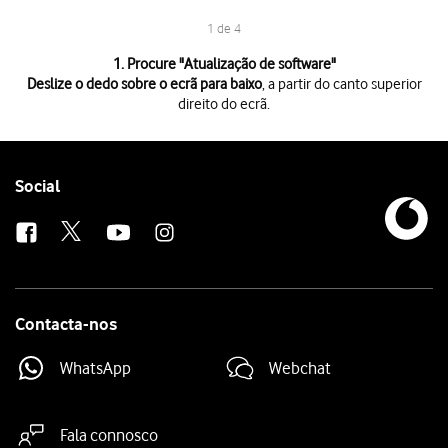
1 de 4
1 de 4
1. Procure "
Atualização de software
"
Deslize o dedo sobre o ecrã para baixo
, a partir do canto superior
direito do ecrã.
Deslize o dedo sobre o ecrã para baixo
, a partir do canto superior direi
Prima
o ícone de definições
.
Prima
Atualização de software
.
Prima
Transferir e instalar
. Se existir uma nova versão de software dispo
Follow
Social
us
Contacta-nos
WhatsApp
Webchat
Fala connosco