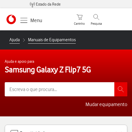
Estado da Rede
Carrinho de compras
Pesquisar
Menu
Carrinho
Pesquisa
https://www.vodafone.pt
Ajuda
Manuais de Equipamentos
Ajuda e apoio para
Samsung Galaxy Z Flip7 5G
Mudar equipamento