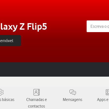
axy Z Flip5
elemóvel
 básicas
Chamadas e
Mensagens
Apps e
contactos