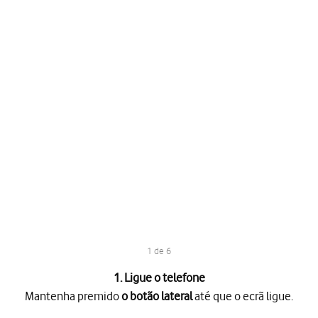
1 de 6
1. Ligue o telefone
Mantenha premido
o botão lateral
até que o ecrã ligue.
o lateral
até que o ecrã ligue.