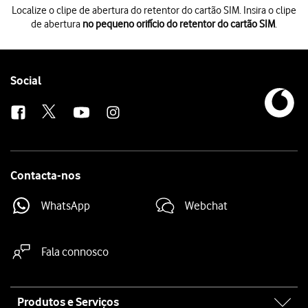
Localize o clipe de abertura do retentor do cartão SIM. Insira o clipe
de abertura
no pequeno orifício do retentor do cartão SIM
.
Localize o clipe de abertura do retentor do cartão SIM. Insira o clipe d
Retire o retentor do cartão SIM
do telefone.
Vire o cartão SIM de forma que o canto biselado do cartão SIM coinci
Note que o telefone apenas pode ser usado com um cartão Nano-SIM.
Follow
Social
Deslize o retentor do cartão SIM para o interior
do telefone.
us
Contacta-nos
WhatsApp
Webchat
Fala connosco
Site
Produtos e Serviços