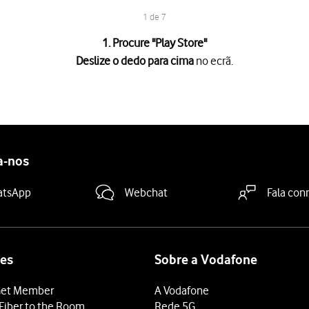
1 de 7
1. Procure "
Play Store
"
Deslize o dedo para cima
no ecrã.
no ecrã.
.
goria da app pretendida e prima
o ícone para pesquisar
.
a-nos
dicações no ecrã para instalar a app.
grátis, prima o preço para instalar a app.
atsApp
Webchat
Fala con
 terminar e voltar ao ecrã inicial.
es
Sobre a Vodafone
et Member
A Vodafone
Fiber to the Room
Rede 5G