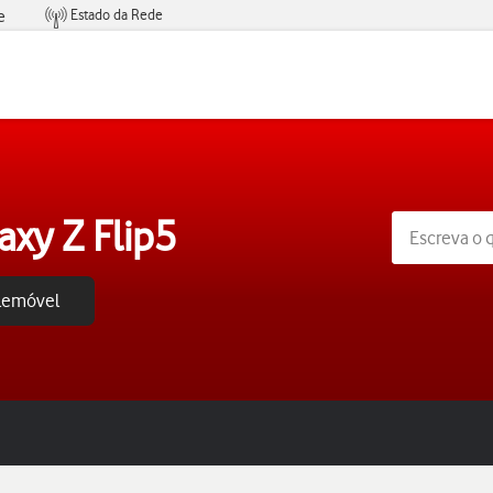
Estado da Rede
e
Condições de Oferta de Serviços
xy Z Flip5
elemóvel