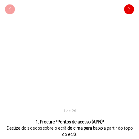
1 de 26
1 de 26
1. Procure "
Pontos de acesso (APN)
"
Deslize dois dedos sobre o ecrã
de cima para baixo
a partir do topo
do ecrã.