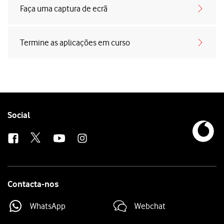
Faça uma captura de ecrã
Termine as aplicações em curso
Follow
Social
us
Contacta-nos
WhatsApp
Webchat