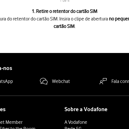
1 de 4
1. Retire o retentor do cartão SIM
ura do retentor do cartão SIM. Insira o clipe de abertura
no pequeno
cartão SIM
.
ra do retentor do cartão SIM. Insira o clipe de abertura
no pequeno 
ão SIM
do telefone.
a que o canto biselado do cartão SIM coincida com
o canto bisela
ão SIM para o interior
do telefone.
a-nos
atsApp
Webchat
Fala con
es
Sobre a Vodafone
et Member
A Vodafone
Fiber to the Room
Rede 5G