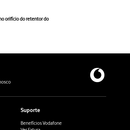
 orifício do retentor do
orifício do retentor do cartão SIM
.
do do retentor
e coloque-o no retentor.
nosco
Suporte
Benefícios Vodafone
Ver Fatura