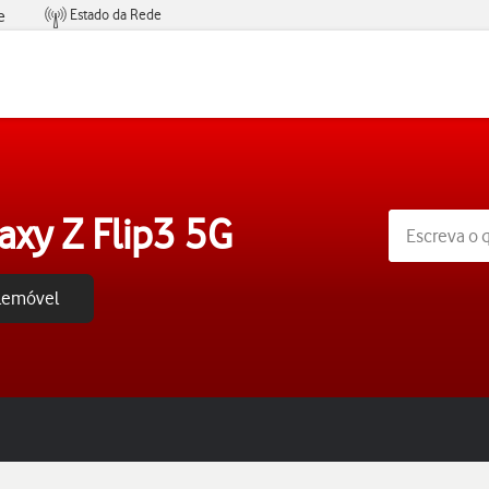
Estado da Rede
e
Condições de Oferta de Serviços
xy Z Flip3 5G
elemóvel