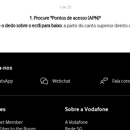
1 de 25
1. Procure "
Pontos de acesso (APN)
"
 o dedo sobre o ecrã para baixo
, a partir do canto superior direito 
rã para baixo
, a partir do canto superior direito do ecrã.
es
.
(APN)
.
a-nos
nar
.
atsApp
Webchat
Fala con
e prima
OK
.
rnet
e prima
OK
.
.pt
.
es
Sobre a Vodafone
ima
OK
.
et Member
A Vodafone
Fiber to the Room
Rede 5G