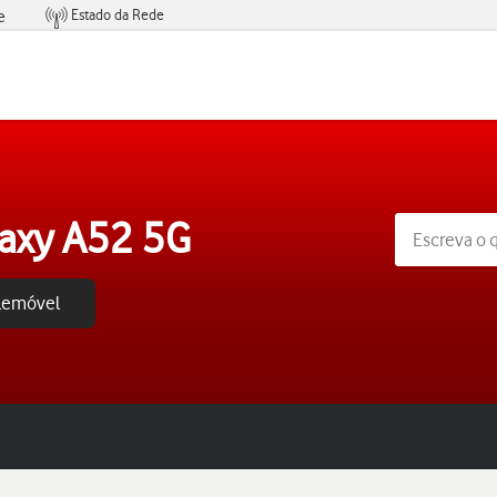
Estado da Rede
e
Condições de Oferta de Serviços
axy A52 5G
elemóvel