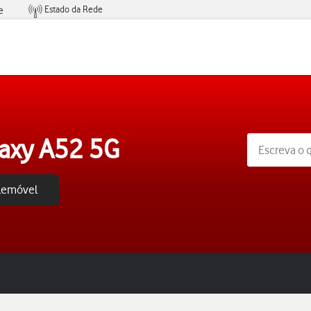
Estado da Rede
e
Condições de Oferta de Serviços
axy A52 5G
elemóvel