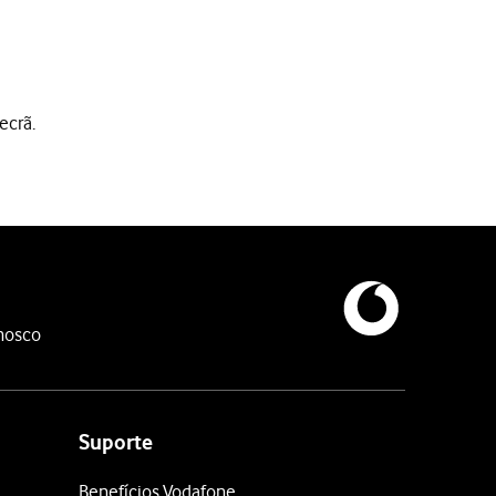
ecrã.
ail.
nosco
. Siga as indicações no ecrã para introduzir informações adiciona
Suporte
-mail.
Benefícios Vodafone
e-mail.