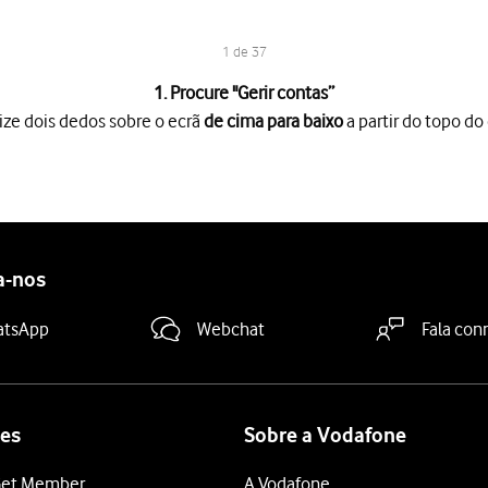
1 de 37
1. Procure "
Gerir contas
”
ize dois dedos sobre o ecrã
de cima para baixo
a partir do topo do 
o ecrã
de cima para baixo
a partir do topo do ecrã.
es
.
segurança
.
a-nos
duza o seu endereço de email"
e introduza o seu endereço de e-m
atsApp
Webchat
Fala con
ra-passe"
e introduza a password da sua conta de e-mail.
magem
, a sua conta foi identificada e configurada automaticamente
es
Sobre a Vodafone
de utilizador"
e introduza o nome de utilizador da sua conta de e
et Member
A Vodafone
dor"
e introduza o nome do servidor de receção do fornecedor de 