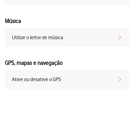
Música
Utilize o leitor de música
GPS, mapas e navegação
Ative ou desative o GPS
Follow
Social
us