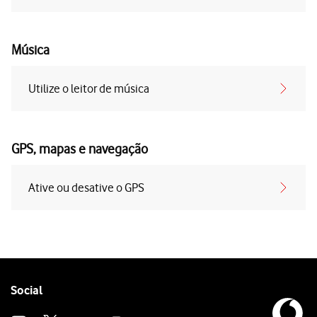
Música
Utilize o leitor de música
GPS, mapas e navegação
Ative ou desative o GPS
Follow
Social
us