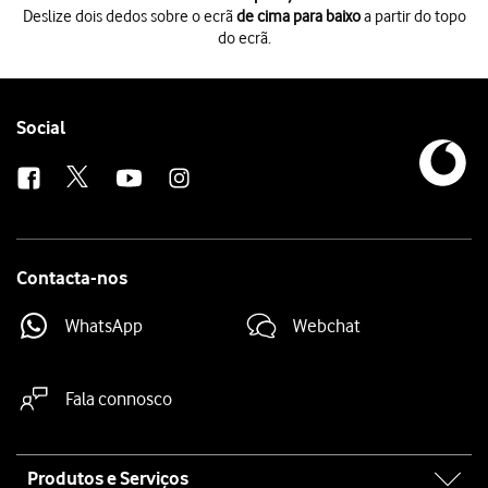
Deslize dois dedos sobre o ecrã
de cima para baixo
a partir do topo
do ecrã.
Deslize dois dedos sobre o ecrã
de cima para baixo
a partir do topo do 
Prima
o ícone de definições
.
Prima
Aplicações
.
Prima
a app pretendida
.
Follow
Social
Prima
Armazenamento
.
us
Prima
Limpar cache
.
Prima
a tecla de início
para terminar e voltar ao ecrã inicial.
Contacta-nos
WhatsApp
Webchat
Fala connosco
Site
Produtos e Serviços