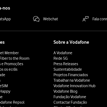
a-nos
atsApp
Webchat
Fala con
es
Sobre a Vodafone
et Member
A Vodafone
Fiber to the Room
Rede 5G
s e Promoções
Press Releases
os os ecrãs
Sustentabilidade
dade
Projetos Financiados
a
Trabalhar na Vodafone
 eSIM
Vodafone Innovation Hub
 Happy
Vodafone Blog
ne
Fundação Vodafone
odafone Repsol
Contactar Fundação