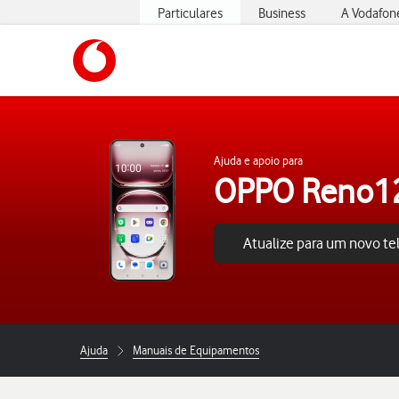
Particulares
Business
A Vodafon
https://www.vodafone.pt
Ajuda e apoio para
OPPO Reno12
Atualize para um novo t
Ajuda
Manuais de Equipamentos