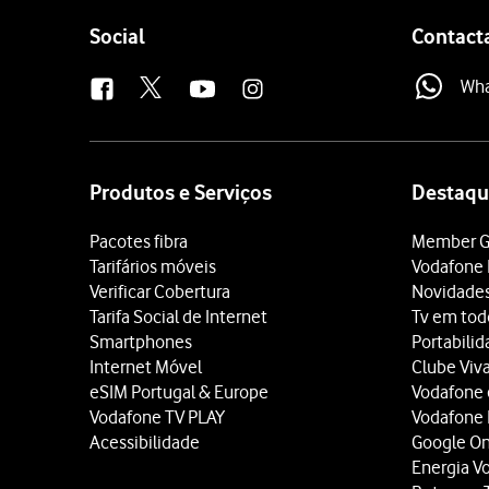
Follow
Social
Contact
us
Wh
Site
map
Produtos e Serviços
Destaqu
Pacotes fibra
Member G
Tarifários móveis
Vodafone 
Verificar Cobertura
Novidade
Tarifa Social de Internet
Tv em tod
Smartphones
Portabili
Internet Móvel
Clube Viv
eSIM Portugal & Europe
Vodafone
Vodafone TV PLAY
Vodafone
Acessibilidade
Google O
Energia V