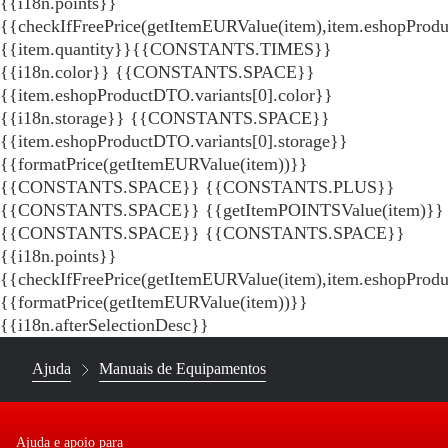
{{i18n.points}}
{{checkIfFreePrice(getItemEURValue(item),item.eshopProdu
{{item.quantity}}{{CONSTANTS.TIMES}}
{{i18n.color}} {{CONSTANTS.SPACE}}
{{item.eshopProductDTO.variants[0].color}}
{{i18n.storage}} {{CONSTANTS.SPACE}}
{{item.eshopProductDTO.variants[0].storage}}
{{formatPrice(getItemEURValue(item))}}
{{CONSTANTS.SPACE}} {{CONSTANTS.PLUS}}
{{CONSTANTS.SPACE}} {{getItemPOINTSValue(item)}}
{{CONSTANTS.SPACE}}
{{CONSTANTS.SPACE}}
{{i18n.points}}
{{checkIfFreePrice(getItemEURValue(item),item.eshopProd
{{formatPrice(getItemEURValue(item))}}
{{i18n.afterSelectionDesc}}
Ajuda
Manuais de Equipamentos
Ajuda e apoio para