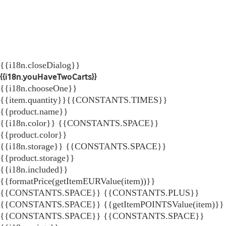
{{i18n.closeDialog}}
{{i18n.youHaveTwoCarts}}
{{i18n.chooseOne}}
{{item.quantity}}{{CONSTANTS.TIMES}}
{{product.name}}
{{i18n.color}} {{CONSTANTS.SPACE}}
{{product.color}}
{{i18n.storage}} {{CONSTANTS.SPACE}}
{{product.storage}}
{{i18n.included}}
{{formatPrice(getItemEURValue(item))}}
{{CONSTANTS.SPACE}} {{CONSTANTS.PLUS}}
{{CONSTANTS.SPACE}} {{getItemPOINTSValue(item)}}
{{CONSTANTS.SPACE}}
{{CONSTANTS.SPACE}}