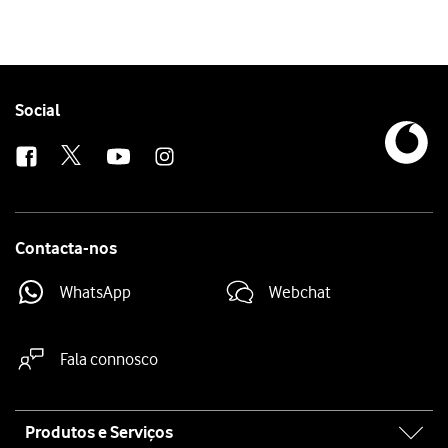
Follow
Social
us
Contacta-nos
WhatsApp
Webchat
Fala connosco
Site
Produtos e Serviços
map