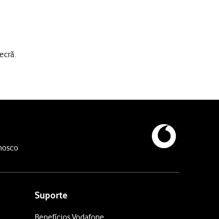
ecrã.
ail Vodafone.
nosco
.
e se ter esquecido da sua password
.
e-mail na Vodafone.
Suporte
ex., vodafone@vodafone.pt.
Benefícios Vodafone