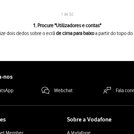
1 de 32
1. Procure "
Utilizadores e contas
"
ize dois dedos sobre o ecrã
de cima para baixo
a partir do topo do 
o ecrã
de cima para baixo
a partir do topo do ecrã.
es
.
as
.
a-nos
duza o seu endereço de email"
e introduza o seu endereço de e-m
atsApp
Webchat
Fala con
ra-passe"
e introduza a password da sua conta de e-mail Vodafone
sword de acesso ao My Vodafone. Veja como
obter ajuda no caso d
de utilizador"
e introduza o nome de utilizador da sua conta de 
es
Sobre a Vodafone
ua conta de e-mail na Vodafone é o seu endereço de e-mail, por 
et Member
A Vodafone
dor"
e prima
.