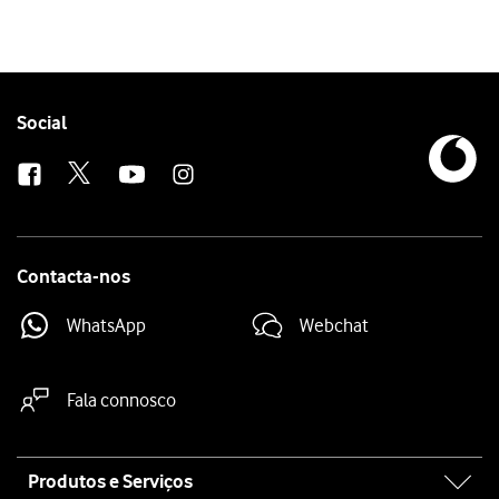
Follow
Social
us
Contacta-nos
WhatsApp
Webchat
Fala connosco
Site
Produtos e Serviços
map