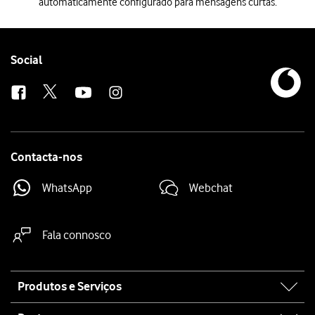
automaticamente configurado para mensagens curtas.
Quando inserir o cartão SIM no telefone, este será automaticamente 
Follow
Social
us
Contacta-nos
WhatsApp
Webchat
Fala connosco
Site
Produtos e Serviços
map