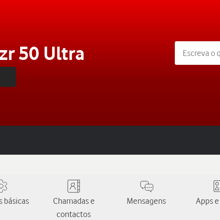
r 50 Ultra
 básicas
Chamadas e
Mensagens
Apps e
contactos