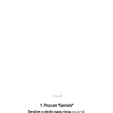
1 de 43
1. Procure "
Gemini
"
Deslize o dedo para cima
no ecrã.