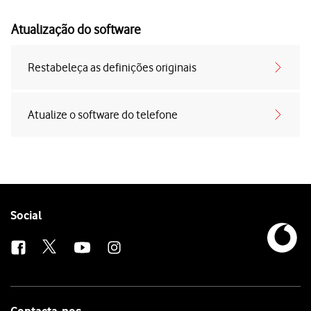
Atualização do software
Restabeleça as definições originais
Atualize o software do telefone
Follow
Social
us