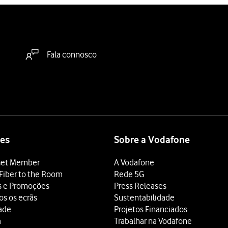
Fala connosco
es
Sobre a Vodafone
et Member
A Vodafone
Fiber to the Room
Rede 5G
s e Promoções
Press Releases
os os ecrãs
Sustentabilidade
dade
Projetos Financiados
a
Trabalhar na Vodafone