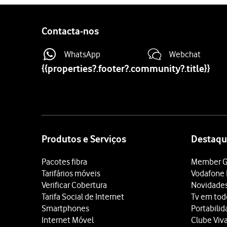
Contacta-nos
WhatsApp
Webchat
{{properties?.footer?.community?.title}}
Site
map
Produtos e Serviços
Destaqu
Pacotes fibra
Member G
Tarifários móveis
Vodafone 
Verificar Cobertura
Novidade
Tarifa Social de Internet
Tv em tod
Smartphones
Portabili
Internet Móvel
Clube Viv