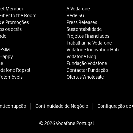
et Member
A Vodafone
Fiber to the Room
Rede 5G
s e Promoções
Press Releases
os os ecrãs
Sustentabilidade
dade
Projetos Financiados
a
Trabalhar na Vodafone
 eSIM
Vodafone Innovation Hub
 Happy
Vodafone Blog
ne
Fundação Vodafone
odafone Repsol
Contactar Fundação
Telemóveis
Ofertas Wholesale
Anticorrupção
Continuidade de Negócio
Configuração de
© 2026 Vodafone Portugal