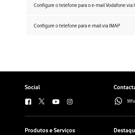
Configure o telefone para o e-mail Vodafone via
Configure o telefone para e-mail via IMAP
Follow
Social
Contact
us
Wh
Site
map
Produtos e Serviços
Destaqu