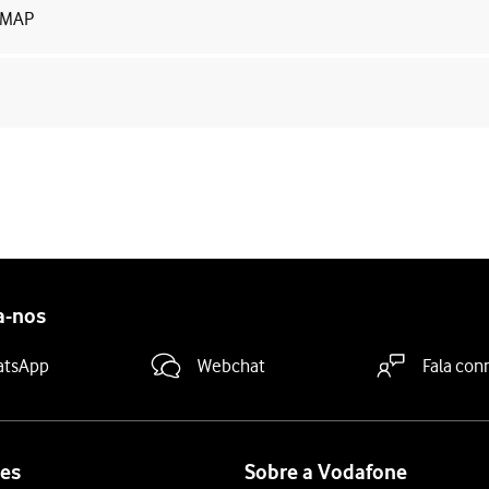
 IMAP
a-nos
atsApp
Webchat
Fala con
es
Sobre a Vodafone