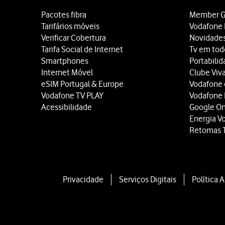
Pacotes fibra
Member G
Tarifários móveis
Vodafone 
Verificar Cobertura
Novidade
Tarifa Social de Internet
Tv em tod
Smartphones
Portabili
Internet Móvel
Clube Viv
eSIM Portugal & Europe
Vodafone
Vodafone TV PLAY
Vodafone
Acessibilidade
Google O
Energia V
Retomas 
Privacidade
Serviços Digitais
Política 