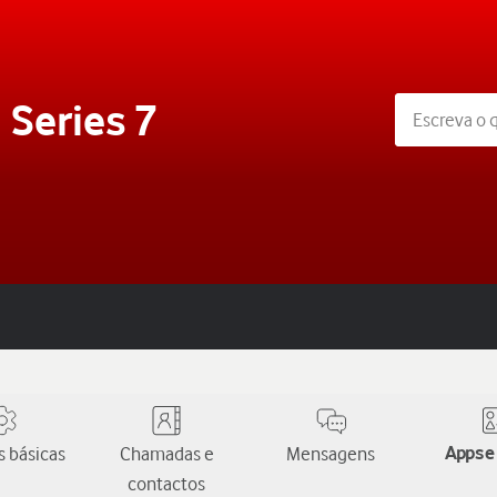
 Series 7
 básicas
Chamadas e
Mensagens
Apps e
contactos