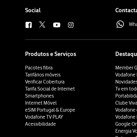
Follow
Social
Contact
us
Wh
Site
map
Produtos e Serviços
Destaqu
Pacotes fibra
Member G
Tarifários móveis
Vodafone 
Verificar Cobertura
Novidade
Tarifa Social de Internet
Tv em tod
Smartphones
Portabili
Internet Móvel
Clube Viv
eSIM Portugal & Europe
Vodafone
Vodafone TV PLAY
Vodafone
Acessibilidade
Google O
Energia V