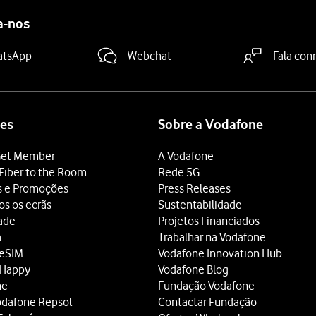
a-nos
atsApp
Webchat
Fala con
es
Sobre a Vodafone
et Member
A Vodafone
Fiber to the Room
Rede 5G
s e Promoções
Press Releases
os os ecrãs
Sustentabilidade
dade
Projetos Financiados
a
Trabalhar na Vodafone
 eSIM
Vodafone Innovation Hub
 Happy
Vodafone Blog
ne
Fundação Vodafone
odafone Repsol
Contactar Fundação