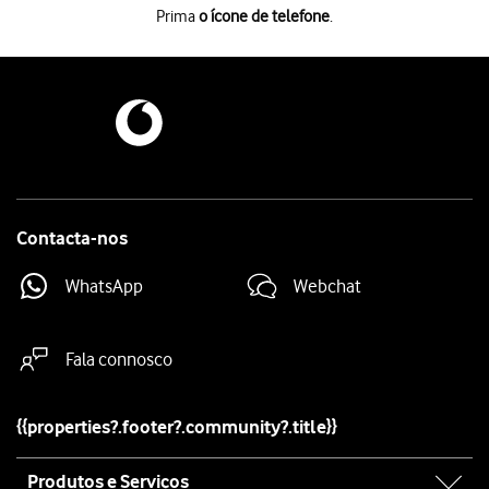
Prima
o ícone de telefone
.
Prima
o ícone de telefone
.
Prima
Teclado
.
Introduza
e prima
o ícone de chamada
.
**21*123#
Introduza
e prima
o ícone de chamada
.
**61*123*20#
Introduza o número de segundos após o qual a chamada é desviada para 
Introduza
e prima
o ícone de chamada
.
**62*123#
Introduza
e prima
o ícone de chamada
.
**67*123#
Prima
Ignorar
.
Prima
a tecla de início
para terminar e voltar ao ecrã inicial.
Contacta-nos
WhatsApp
Webchat
Fala connosco
{{properties?.footer?.community?.title}}
Site
Produtos e Serviços