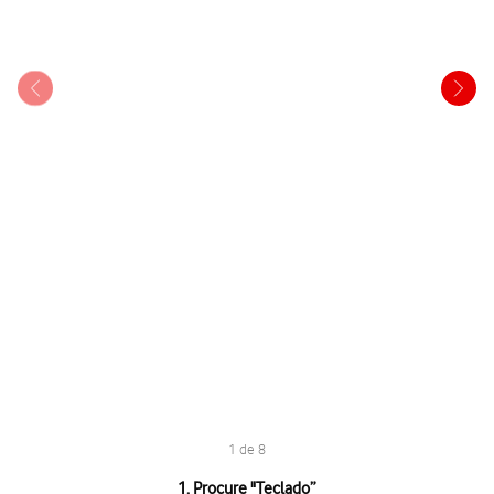
1 de 8
1 de 8
1. Procure "
Teclado
”