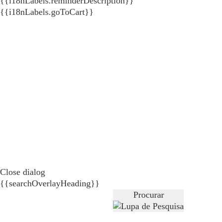
{{i18nLabels.reminderDescription}}
{{i18nLabels.goToCart}}
Close dialog
{{searchOverlayHeading}}
Procurar