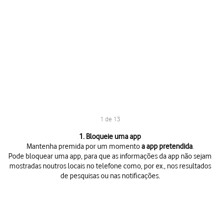
1 de 13
1 de 13
1. Bloqueie uma app
Mantenha premida por um momento
a app pretendida
.
Pode bloquear uma app, para que as informações da app não sejam
mostradas noutros locais no telefone como, por ex., nos resultados
de pesquisas ou nas notificações.
Mantenha premida por um momento
a app pretendida
.
Pode bloquear uma app, para que as informações da app não sejam most
Prima
Pedir código
.
Prima
Pedir código
.