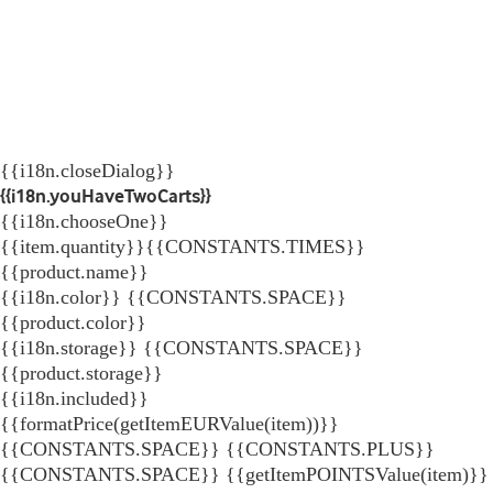
{{i18n.closeDialog}}
{{i18n.youHaveTwoCarts}}
{{i18n.chooseOne}}
{{item.quantity}}{{CONSTANTS.TIMES}}
{{product.name}}
{{i18n.color}} {{CONSTANTS.SPACE}}
{{product.color}}
{{i18n.storage}} {{CONSTANTS.SPACE}}
{{product.storage}}
{{i18n.included}}
{{formatPrice(getItemEURValue(item))}}
{{CONSTANTS.SPACE}} {{CONSTANTS.PLUS}}
{{CONSTANTS.SPACE}} {{getItemPOINTSValue(item)}}