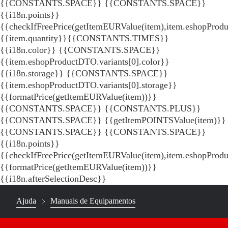
{{CONSTANTS.SPACE}}
{{CONSTANTS.SPACE}}
{{i18n.points}}
{{checkIfFreePrice(getItemEURValue(item),item.eshopProdu
{{item.quantity}}{{CONSTANTS.TIMES}}
{{i18n.color}} {{CONSTANTS.SPACE}}
{{item.eshopProductDTO.variants[0].color}}
{{i18n.storage}} {{CONSTANTS.SPACE}}
{{item.eshopProductDTO.variants[0].storage}}
{{formatPrice(getItemEURValue(item))}}
{{CONSTANTS.SPACE}} {{CONSTANTS.PLUS}}
{{CONSTANTS.SPACE}} {{getItemPOINTSValue(item)}}
{{CONSTANTS.SPACE}}
{{CONSTANTS.SPACE}}
{{i18n.points}}
{{checkIfFreePrice(getItemEURValue(item),item.eshopProd
{{formatPrice(getItemEURValue(item))}}
{{i18n.afterSelectionDesc}}
Ajuda
Manuais de Equipamentos