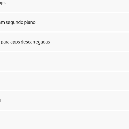
pps
s em segundo plano
o para apps descarregadas
l