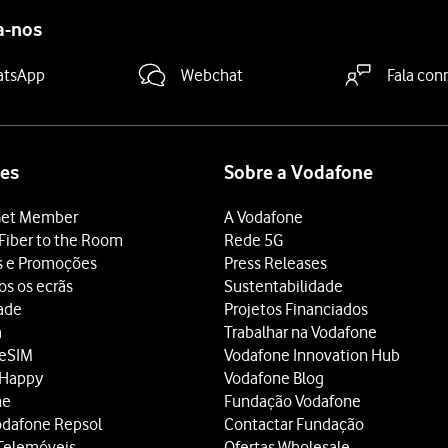
a-nos
atsApp
Webchat
Fala con
es
Sobre a Vodafone
et Member
A Vodafone
Fiber to the Room
Rede 5G
s e Promoções
Press Releases
os os ecrãs
Sustentabilidade
dade
Projetos Financiados
a
Trabalhar na Vodafone
 eSIM
Vodafone Innovation Hub
 Happy
Vodafone Blog
ne
Fundação Vodafone
odafone Repsol
Contactar Fundação
Telemóveis
Ofertas Wholesale