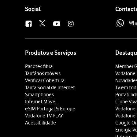
Follow
Social
Contact
us
Wh
Site
map
Produtos e Serviços
Destaqu
Pacotes fibra
Member G
Tarifários móveis
Vodafone 
Verificar Cobertura
Novidade
Tarifa Social de Internet
Tv em tod
Smartphones
Portabili
Internet Móvel
Clube Viv
eSIM Portugal & Europe
Vodafone
Vodafone TV PLAY
Vodafone
Acessibilidade
Google O
Energia V
Retomas 