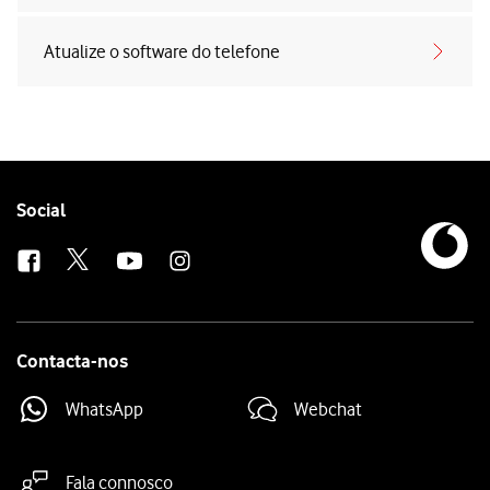
Atualize o software do telefone
Follow
Social
us
Contacta-nos
WhatsApp
Webchat
Fala connosco