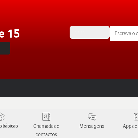
e 15
iOS 18
 básicas
Chamadas e
Mensagens
Apps e
contactos