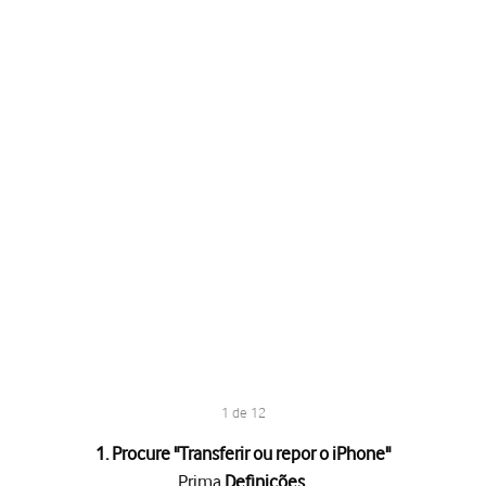
1 de 12
1. Procure "
Transferir ou repor o iPhone
"
Prima
Definições
.