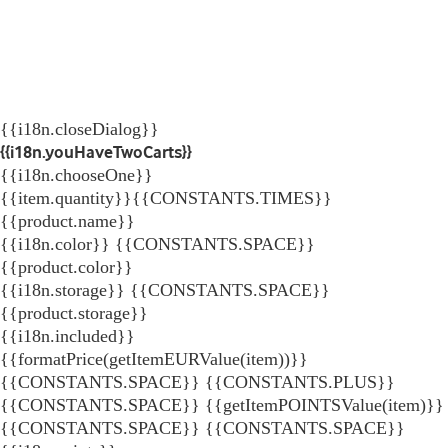
{{i18n.closeDialog}}
{{i18n.youHaveTwoCarts}}
{{i18n.chooseOne}}
{{item.quantity}}{{CONSTANTS.TIMES}}
{{product.name}}
{{i18n.color}} {{CONSTANTS.SPACE}}
{{product.color}}
{{i18n.storage}} {{CONSTANTS.SPACE}}
{{product.storage}}
{{i18n.included}}
{{formatPrice(getItemEURValue(item))}}
{{CONSTANTS.SPACE}} {{CONSTANTS.PLUS}}
{{CONSTANTS.SPACE}} {{getItemPOINTSValue(item)}}
{{CONSTANTS.SPACE}}
{{CONSTANTS.SPACE}}