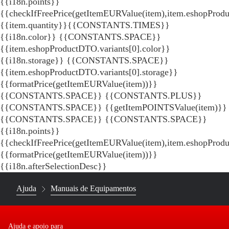
{{i18n.points}}
{{checkIfFreePrice(getItemEURValue(item),item.eshopProdu
{{item.quantity}}{{CONSTANTS.TIMES}}
{{i18n.color}} {{CONSTANTS.SPACE}}
{{item.eshopProductDTO.variants[0].color}}
{{i18n.storage}} {{CONSTANTS.SPACE}}
{{item.eshopProductDTO.variants[0].storage}}
{{formatPrice(getItemEURValue(item))}}
{{CONSTANTS.SPACE}} {{CONSTANTS.PLUS}}
{{CONSTANTS.SPACE}} {{getItemPOINTSValue(item)}}
{{CONSTANTS.SPACE}}
{{CONSTANTS.SPACE}}
{{i18n.points}}
{{checkIfFreePrice(getItemEURValue(item),item.eshopProd
{{formatPrice(getItemEURValue(item))}}
{{i18n.afterSelectionDesc}}
Ajuda
Manuais de Equipamentos
Ajuda e apoio para