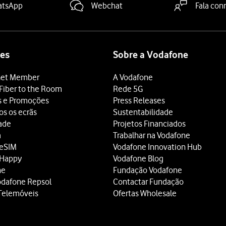
atsApp
Webchat
Fala con
es
Sobre a Vodafone
et Member
A Vodafone
Fiber to the Room
Rede 5G
s e Promoções
Press Releases
os os ecrãs
Sustentabilidade
dade
Projetos Financiados
a
Trabalhar na Vodafone
 eSIM
Vodafone Innovation Hub
 Happy
Vodafone Blog
ne
Fundação Vodafone
odafone Repsol
Contactar Fundação
Telemóveis
Ofertas Wholesale