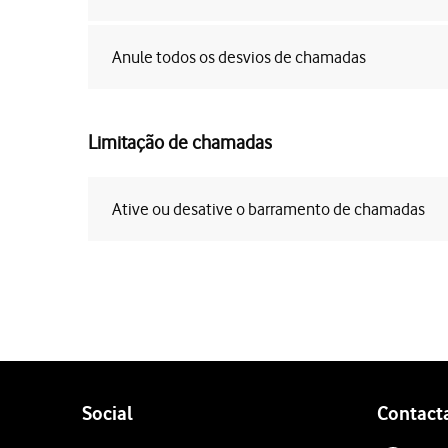
Anule todos os desvios de chamadas
Limitação de chamadas
Ative ou desative o barramento de chamadas
Follow
Social
Contact
us