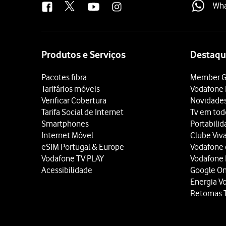
Wh
Site
map
Produtos e Serviços
Destaqu
Pacotes fibra
Member G
Tarifários móveis
Vodafone 
Verificar Cobertura
Novidade
Tarifa Social de Internet
Tv em tod
Smartphones
Portabili
Internet Móvel
Clube Viv
eSIM Portugal & Europe
Vodafone
Vodafone TV PLAY
Vodafone
Acessibilidade
Google O
Energia V
Retomas 