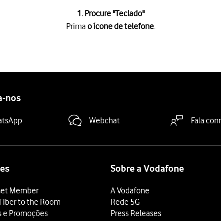
1. Procure "
Teclado
"
Prima
o ícone de telefone
.
e
.
a
o ícone de chamada
.
deslize o dedo de baixo para cima
a partir da base do ecrã.
a-nos
atsApp
Webchat
Fala con
es
Sobre a Vodafone
et Member
A Vodafone
Fiber to the Room
Rede 5G
s e Promoções
Press Releases