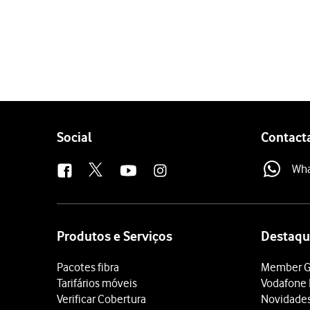
1 de 5
Prima
o ícone de telefon
Prima
Teclado
.
Introduza
e prim
##002#
Prima
Ignorar
.
Para voltar ao ecrã inicial,
Follow
Social
Contact
us
Wh
Site
map
Produtos e Serviços
Destaqu
Pacotes fibra
Member G
Tarifários móveis
Vodafone 
Verificar Cobertura
Novidade